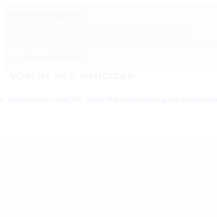
Indholdsnavigation
Vælg et link for at navigere til det respektive indhold.
gå til
Hovedindhold
Københavnsvej
ITC Roskilde
Vejledning og støtte
Bo