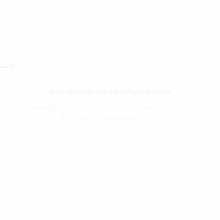
erne
Skovhuset og Skovhjælperne
senest opdateret 3. marts 2025
lbyder beskæftigelse efter Servicelovens § 103. Vi tilbyde
aktivitet og samvær §104