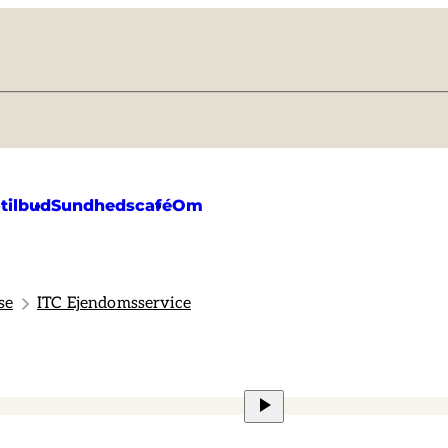
tilbud
Sundhedscafé
Om
se
ITC Ejendomsservice
rer "grønne" og "blå" viceværtopgaver for både kommunale institution