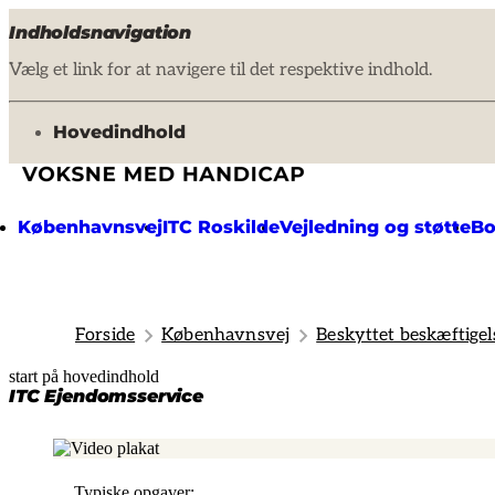
Indholdsnavigation
Vælg et link for at navigere til det respektive indhold.
gå til
Hovedindhold
Københavnsvej
ITC Roskilde
Vejledning og støtte
Bo
Forside
Københavnsvej
Beskyttet beskæftigel
start på hovedindhold
senest opdateret 18. februar 2025
ITC Ejendomsservice
ITC Ejendomsservice er en beskyttet arbejdsplads, der udfø
Typiske opgaver: