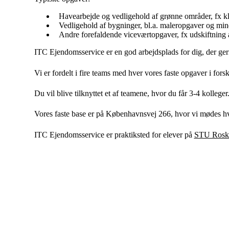
Havearbejde og vedligehold af grønne områder, fx kl
Vedligehold af bygninger, bl.a. maleropgaver og mi
Andre forefaldende viceværtopgaver, fx udskiftning 
ITC Ejendomsservice er en god arbejdsplads for dig, der ger
Vi er fordelt i fire teams med hver vores faste opgaver i fo
Du vil blive tilknyttet et af teamene, hvor du får 3-4 kolle
Vores faste base er på Københavnsvej 266, hvor vi mødes hver
ITC Ejendomsservice er praktiksted for elever på
STU Roski